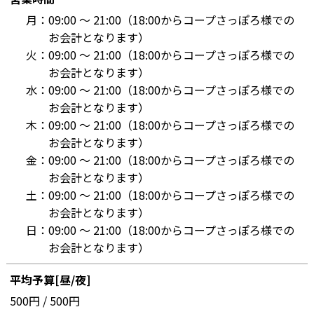
月：
09:00 〜 21:00（18:00からコープさっぽろ様での
お会計となります）
火：
09:00 〜 21:00（18:00からコープさっぽろ様での
お会計となります）
水：
09:00 〜 21:00（18:00からコープさっぽろ様での
お会計となります）
木：
09:00 〜 21:00（18:00からコープさっぽろ様での
お会計となります）
金：
09:00 〜 21:00（18:00からコープさっぽろ様での
お会計となります）
土：
09:00 〜 21:00（18:00からコープさっぽろ様での
お会計となります）
日：
09:00 〜 21:00（18:00からコープさっぽろ様での
お会計となります）
平均予算[昼/夜]
500円 / 500円